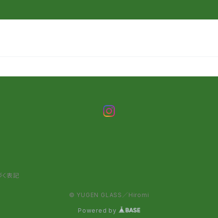
づく表記
© YUGEN GLASS／Hiromi
Powered by