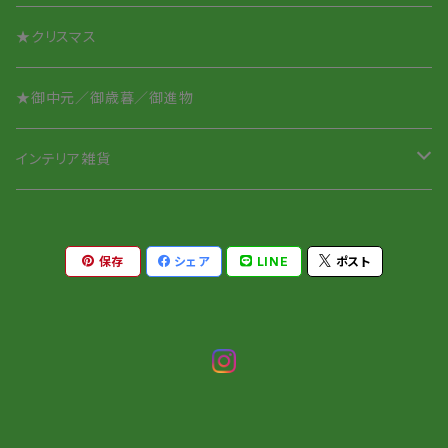
★クリスマス
★御中元／御歳暮／御進物
インテリア雑貨
ペーパーウェイト
保存
シェア
LINE
ポスト
針山／ピンクッション