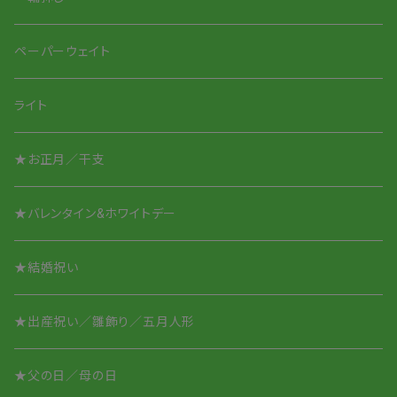
Smile Glass タンブラー
Smileちゃんシリーズ
ペーパーウェイト
Smile Glass／取って付き
アニマルシリーズ
ライト
アニマルシリーズ
★お正月／干支
酒盃／ぐいのみ
★バレンタイン&ホワイトデー
オリジナル名入れ
★結婚祝い
★出産祝い／雛飾り／五月人形
★父の日／母の日