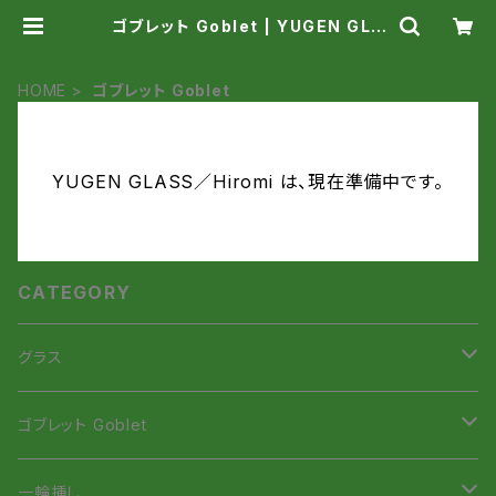
ゴブレット Goblet | YUGEN GLA
SS／Hiromi
HOME
ゴブレット Goblet
YUGEN GLASS／Hiromi は、現在準備中です。
CATEGORY
グラス
虹色Smile Glass
ゴブレット Goblet
虹色Smileタンブラー
招き猫ゴブレット
一輪挿し