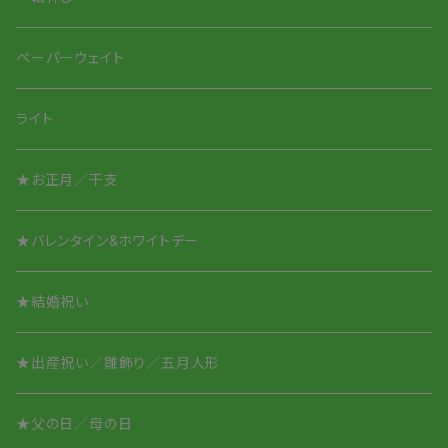
Smile Glass タンブラー
Smileちゃんシリーズ
ペーパーウェイト
Smile Glass／取って付き
アニマルシリーズ
ライト
アニマルシリーズ
★お正月／干支
酒盃／ぐいのみ
★バレンタイン&ホワイトデー
オリジナル名入れ
★結婚祝い
★出産祝い／雛飾り／五月人形
★父の日／母の日