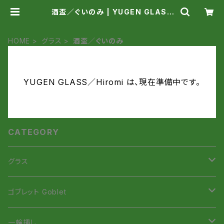
酒盃／ぐいのみ | YUGEN GLASS
／Hiromi
HOME
グラス
酒盃／ぐいのみ
YUGEN GLASS／Hiromi は、現在準備中です。
CATEGORY
グラス
虹色Smile Glass
ゴブレット Goblet
虹色Smileタンブラー
招き猫ゴブレット
一輪挿し