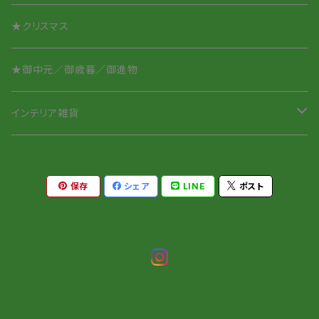
★クリスマス
★御中元／御歳暮／御進物
インテリア雑貨
ペーパーウェイト
保存
シェア
LINE
ポスト
針山／ピンクッション