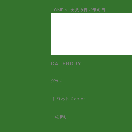
HOME
★父の日／母の日
CATEGORY
グラス
虹色Smile Glass
ゴブレット Goblet
虹色Smileタンブラー
招き猫ゴブレット
一輪挿し