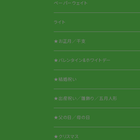
Smile Glass タンブラー
Smileちゃんシリーズ
ペーパーウェイト
Smile Glass／取って付き
アニマルシリーズ
ライト
アニマルシリーズ
★お正月／干支
酒盃／ぐいのみ
★バレンタイン&ホワイトデー
オリジナル名入れ
★結婚祝い
★出産祝い／雛飾り／五月人形
★父の日／母の日
★クリスマス