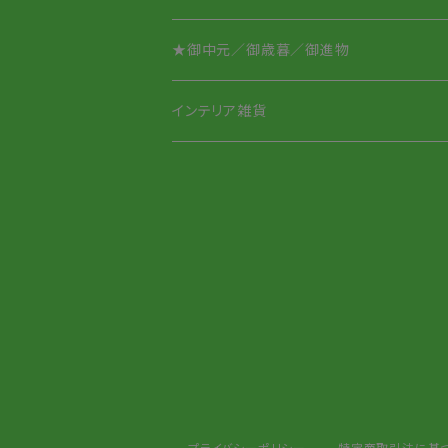
★御中元／御歳暮／御進物
インテリア雑貨
ペーパーウェイト
針山／ピンクッション