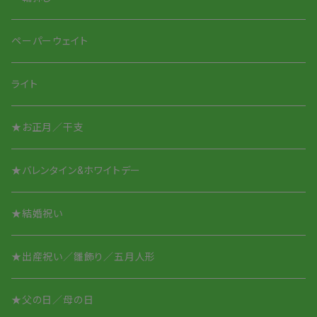
Smile Glass タンブラー
Smileちゃんシリーズ
ペーパーウェイト
Smile Glass／取って付き
アニマルシリーズ
ライト
アニマルシリーズ
★お正月／干支
酒盃／ぐいのみ
★バレンタイン&ホワイトデー
オリジナル名入れ
★結婚祝い
★出産祝い／雛飾り／五月人形
★父の日／母の日