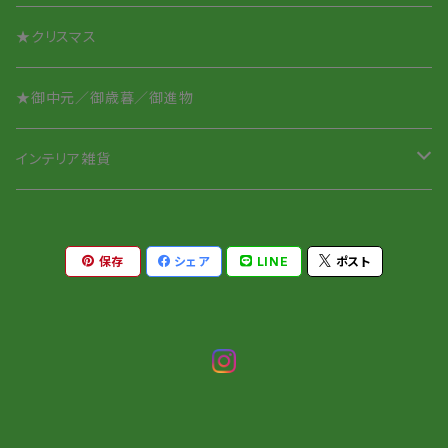
★クリスマス
★御中元／御歳暮／御進物
インテリア雑貨
ペーパーウェイト
保存
シェア
LINE
ポスト
針山／ピンクッション