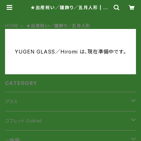
★出産祝い／雛飾り／五月人形 | YU
GEN GLASS／Hiromi
HOME
★出産祝い／雛飾り／五月人形
YUGEN GLASS／Hiromi は、現在準備中です。
CATEGORY
グラス
虹色Smile Glass
ゴブレット Goblet
虹色Smileタンブラー
招き猫ゴブレット
一輪挿し