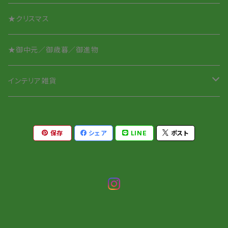
★クリスマス
★御中元／御歳暮／御進物
インテリア雑貨
ペーパーウェイト
保存
シェア
LINE
ポスト
針山／ピンクッション