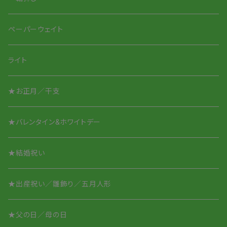
Smile Glass タンブラー
Smileちゃんシリーズ
ペーパーウェイト
Smile Glass／取って付き
アニマルシリーズ
ライト
アニマルシリーズ
★お正月／干支
酒盃／ぐいのみ
★バレンタイン&ホワイトデー
オリジナル名入れ
★結婚祝い
★出産祝い／雛飾り／五月人形
★父の日／母の日