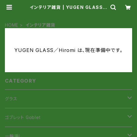
インテリア雑貨 | YUGEN GLASS／
Hiromi
HOME
インテリア雑貨
YUGEN GLASS／Hiromi は、現在準備中です。
CATEGORY
グラス
虹色Smile Glass
ゴブレット Goblet
虹色Smileタンブラー
招き猫ゴブレット
一輪挿し