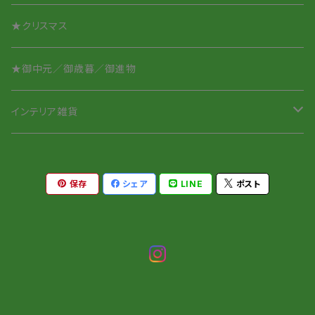
★クリスマス
★御中元／御歳暮／御進物
インテリア雑貨
ペーパーウェイト
保存
シェア
LINE
ポスト
針山／ピンクッション