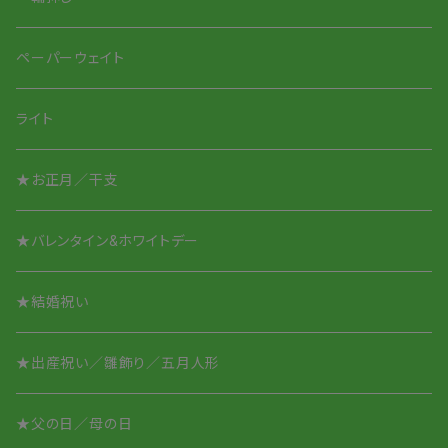
Smile Glass タンブラー
Smileちゃんシリーズ
ペーパーウェイト
Smile Glass／取って付き
アニマルシリーズ
ライト
アニマルシリーズ
★お正月／干支
酒盃／ぐいのみ
★バレンタイン&ホワイトデー
オリジナル名入れ
★結婚祝い
★出産祝い／雛飾り／五月人形
★父の日／母の日