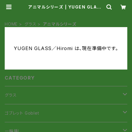
アニマルシリーズ | YUGEN GLASS
／Hiromi
HOME
グラス
アニマルシリーズ
YUGEN GLASS／Hiromi は、現在準備中です。
CATEGORY
グラス
虹色Smile Glass
ゴブレット Goblet
虹色Smileタンブラー
招き猫ゴブレット
一輪挿し