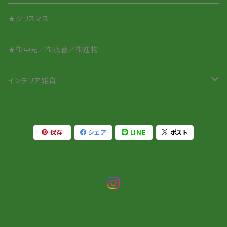
★クリスマス
★御中元／御歳暮／御進物
インテリア雑貨
ペーパーウェイト
保存
シェア
LINE
ポスト
針山／ピンクッション