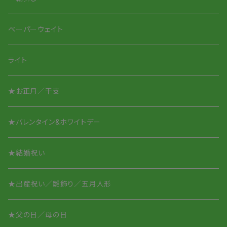
Smile Glass タンブラー
Smileちゃんシリーズ
ペーパーウェイト
Smile Glass／取って付き
アニマルシリーズ
ライト
アニマルシリーズ
★お正月／干支
酒盃／ぐいのみ
★バレンタイン&ホワイトデー
オリジナル名入れ
★結婚祝い
★出産祝い／雛飾り／五月人形
★父の日／母の日