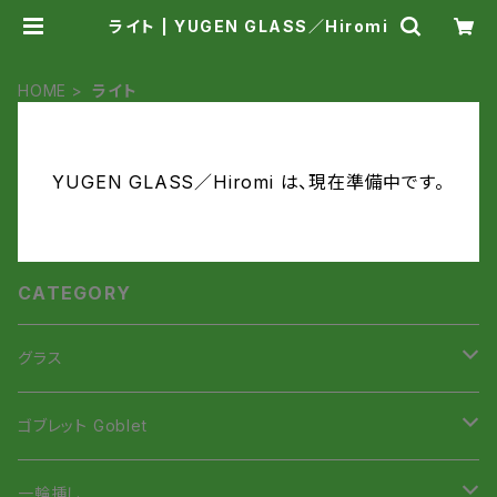
ライト | YUGEN GLASS／Hiromi
HOME
ライト
YUGEN GLASS／Hiromi は、現在準備中です。
CATEGORY
グラス
虹色Smile Glass
ゴブレット Goblet
虹色Smileタンブラー
招き猫ゴブレット
一輪挿し